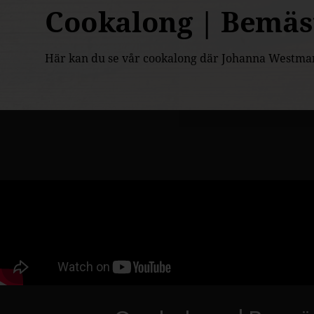
Cookalong | Bemäst
Här kan du se vår cookalong där Johanna Westman 