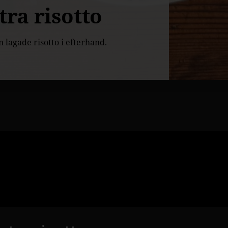
ra risotto
lagade risotto i efterhand.