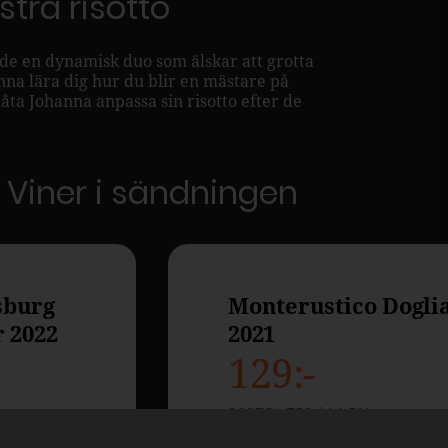
tra risotto
 de en dynamisk duo som älskar att grotta
na lära dig hur du blir en mästare på
t låta Johanna anpassa sin risotto efter de
Viner i sändningen
sburg
Monterustico Dogli
r 2022
2021
129
20076
750
14,5
Italien,
Piemonte