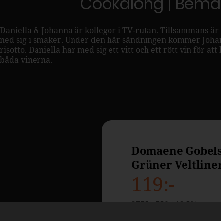
Cookalong | Bemäs
Daniella & Johanna är kollegor i TV-rutan. Tillsammans är
ned sig i smaker. Under den här sändningen kommer Johan
risotto. Daniella har med sig ett vitt och ett rött vin för at
båda vinerna.
Domaene Gobel
Grüner Veltline
119
2775
750
12,5
Österrike,
Kamptal